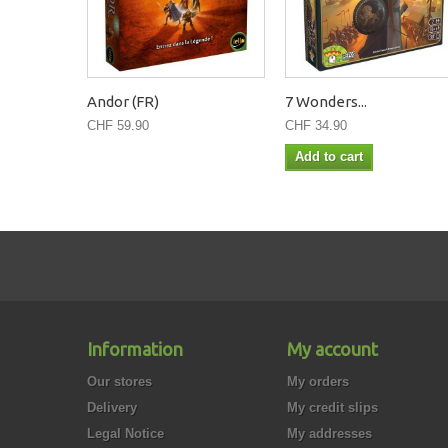
Andor (FR)
7 Wonders...
CHF 59.90
CHF 34.90
Add to cart
Information
My account
Our stores
My orders
Delivery
My credit slips
Legal Notice
My addresses