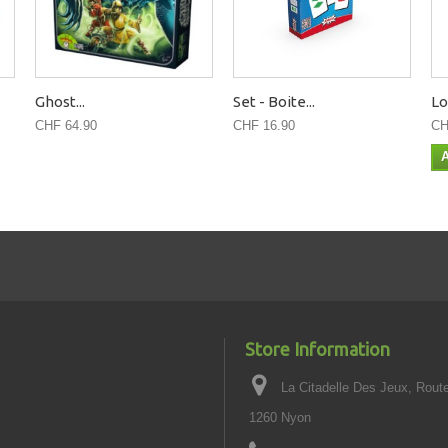
Ghost...
Set - Boite...
Lo
CHF 64.90
CHF 16.90
CH
A
Store Information
La Citadelle Des Jeux, Rout
1260 Nyon