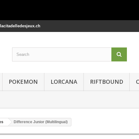
@lacitadelledesjeux.ch
POKEMON
LORCANA
RIFTBOUND
es
Difference Junior (Multilingual)