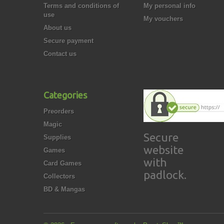
Terms and conditions of
My personal info
use
My vouchers
About us
Secure payment
Contact us
Categories
Preorders
Magic
Secure
Supplies
website
Games
with
Card Games
padlock.
Collectors
BD & Mangas