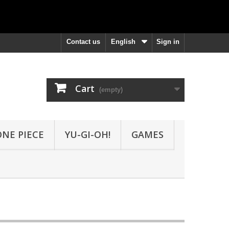
Contact us
English
Sign in
Cart
(empty)
ONE PIECE
YU-GI-OH!
GAMES