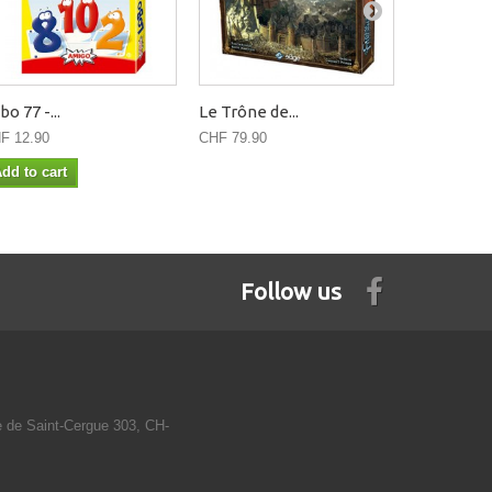
bo 77 -...
Le Trône de...
Bang! (FR)
F 12.90
CHF 79.90
CHF 26.90
dd to cart
Add to ca
Follow us
e de Saint-Cergue 303, CH-